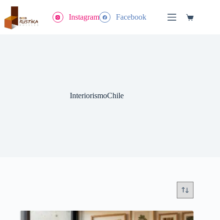
Saltar
al
Instagram
Facebook
Carrito
contenido
de
compra
InteriorismoChile