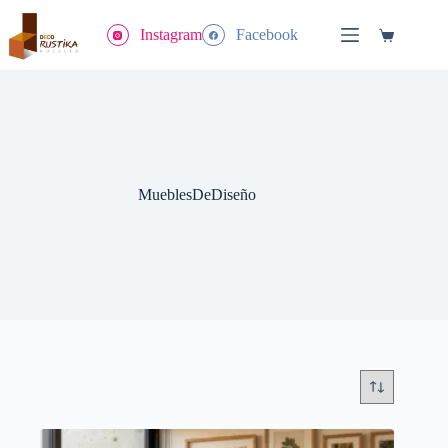
Saltar
al
Instagram
Facebook
Carrito
contenido
de
compra
MueblesDeDiseño