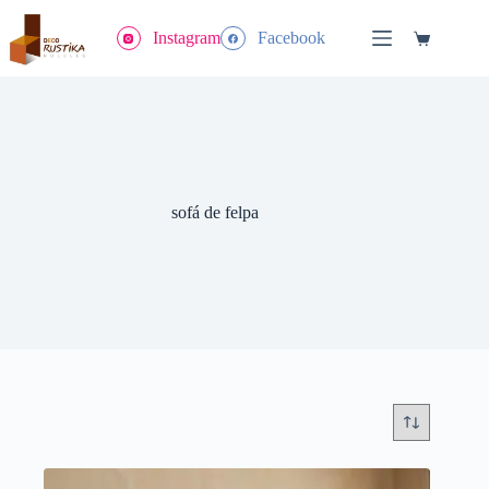
Saltar
al
Instagram
Facebook
Carrito
contenido
de
compra
sofá de felpa