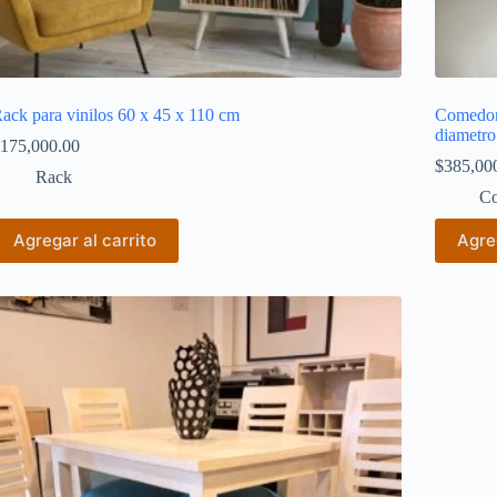
ack para vinilos 60 x 45 x 110 cm
Comedor 
diametro
175,000.00
$
385,00
Rack
Co
Agregar al carrito
Agreg