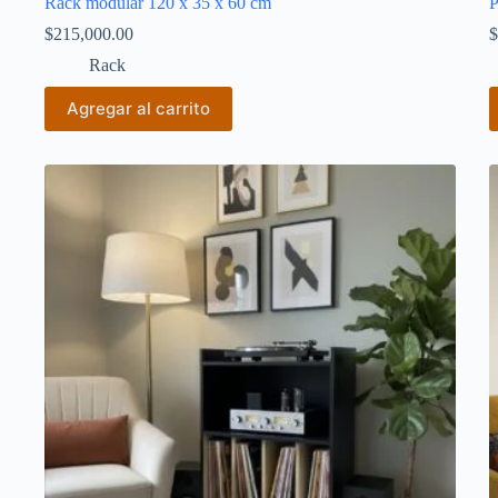
Rack modular 120 x 35 x 60 cm
P
$
215,000.00
$
Rack
Agregar al carrito