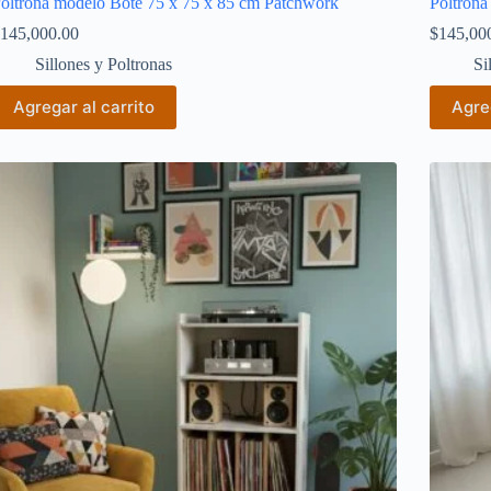
oltrona modelo Bote 75 x 75 x 85 cm Patchwork
Poltrona
145,000.00
$
145,00
Sillones y Poltronas
Si
Agregar al carrito
Agreg