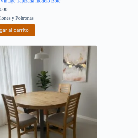
 Vintage Tapizada modelo Bote
0.00
llones y Poltronas
ar al carrito