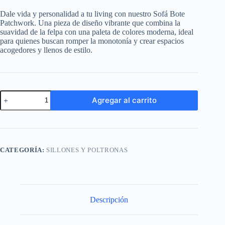
Dale vida y personalidad a tu living con nuestro Sofá Bote
Patchwork. Una pieza de diseño vibrante que combina la
suavidad de la felpa con una paleta de colores moderna, ideal
para quienes buscan romper la monotonía y crear espacios
acogedores y llenos de estilo.
Sofa
Agregar al carrito
Bote
2
cuerpos
estilo
Patchwork
cantidad
CATEGORÍA:
SILLONES Y POLTRONAS
Descripción