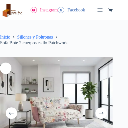
Saltar
al
Instagram
Facebook
Carrito
contenido
de
compra
Inicio
Sillones y Poltronas
Sofa Bote 2 cuerpos estilo Patchwork